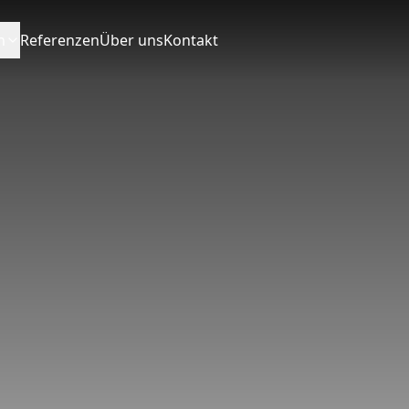
n
Referenzen
Über uns
Kontakt
PRODUKTE
Bei Theiss ist das Draussen nicht nur ein Ort – es ist e
Lebensweise. Ob du kochst, grillierst, Getraenke mixt
backst, unsere Designs verwandeln Alltagsroutinen in 
Momente. Mit Sorgfalt gefertigt, langlebig gebaut und
unabhängig von der Jahreszeit.