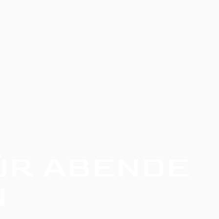
ÜR ABENDE
N