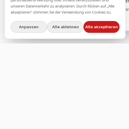
personalisierte Werbung oder Inhalte bereitzustellen und
elegante Koch- und Essenserlebnisse ve
unseren Datenverkehr zu analysieren. Durch Klicken auf „Alle
Unser Team hilft dir dabei, eine Küche z
akzeptieren" stimmen Sie der Verwendung von Cookies zu.
die perfekt zu deinem Lebensstil passt.
Anpassen
Alle ablehnen
Alle akzeptieren
KONTAKTIEREN SIE UNS