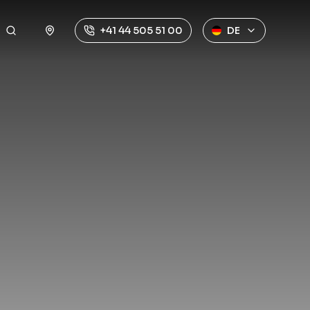
+41 44 505 51 00
DE
ine
 oder Pizza
geteilte
 immer bereit –