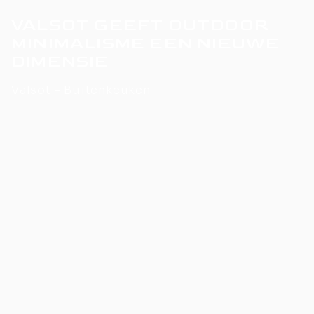
VALSOT GEEFT OUTDOOR
MINIMALISME EEN NIEUWE
DIMENSIE
Valsot - Buitenkeuken
De Valsot keuken is de belichaming van verfijnde elegantie
met schone lijnen, naadloze oppervlakken en een ontwerp
dat zich richt op de essentie. De monolithische vorm
creëert een kalme aanwezigheid die moeiteloos in elke