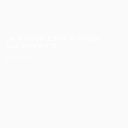
LA NUOVA ESPERIENZA
ALL'APERTO
Bar esterni
Immagina il tramonto dorato riflesso nel tuo cocktail
perfettamente preparato, le risate degli amici che