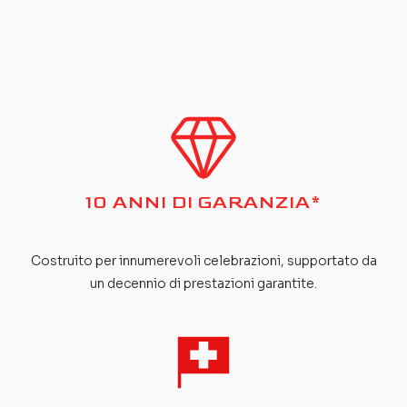
tuo oasi all'aperto è pronto quando tu lo sei,
indipendentemente dalla stagione.
10 ANNI DI GARANZIA*
Costruito per innumerevoli celebrazioni, supportato da
un decennio di prestazioni garantite.