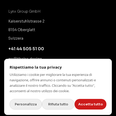
Lynx Group GmbH
Kaiserstuhlstrasse 2
8154 Oberglatt
Svizzera
+41 44 505 51 00
go@theiss.design
Rispettiamo la tua privacy
Utilizziamo i cookie per migliorare la tua esperienza di
navigazione, offrire annunci o contenuti personalizzati e
analizzare il nostro traffico. Cliccando su "Accetta tutto",
acconsenti al nostro utilizzo dei cookie.
Personalizza
Rifiuta tutto
Accetta tutto