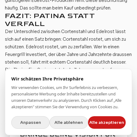
günstigeren Edelrost-Produkten fehlt diese Beschichtung
häufig. Das sollte man beim Kauf unbedingt prüfen.
FAZIT: PATINA STATT
VERFALL
Der Unterschied zwischen Cortenstahl und Edelrost lässt
sich auf einen Satz bringen: Cortenstahl rostet, um sich zu
schützen. Edelrost rostet, um zu zerfallen. Wer in einen
Feuergrill investiert, der über Jahre und Jahrzehnte draussen
stehen soll, fährt mit echtem Cortenstahl deutlich besser.
Die
Theiss Fire Serie
setzt deshalb konsequent auf
authentischen Cortenstahl mit Werksbeschichtung, für
Wir schätzen Ihre Privatsphäre
maximale Lebensdauer und ein Erscheinungsbild, das mit
Wir verwenden Cookies, um Ihr Surferlebnis zu verbessern,
der Zeit nur schöner wird. Entdecke unsere
Outdoor-Küchen
personalisierte Werbung oder Inhalte bereitzustellen und
und
finden du eine Verkaufsstelle in deiner Nähe
.
unseren Datenverkehr zu analysieren. Durch Klicken auf „Alle
akzeptieren" stimmen Sie der Verwendung von Cookies zu.
Anpassen
Alle ablehnen
Alle akzeptieren
BRINGE DEINE VISION FÜR