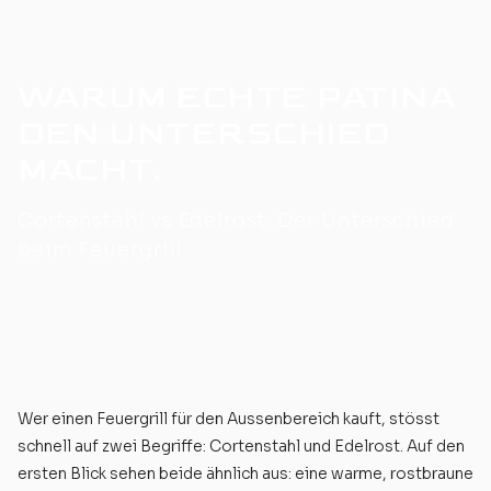
WARUM ECHTE PATINA
DEN UNTERSCHIED
MACHT.
Cortenstahl vs Edelrost: Der Unterschied
beim Feuergrill
Wer einen
Feuergrill
für den Aussenbereich kauft, stösst
schnell auf zwei Begriffe: Cortenstahl und Edelrost. Auf den
ersten Blick sehen beide ähnlich aus: eine warme, rostbraune